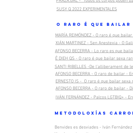
PRAZA.GAL - "Todos os corpos poden ba
SUSY Q 2022 EXPERIMENTALES
O RARO É QUE BAILAR
MARÍA REIMÓNDEZ - O raro é que bailar
XIÁN MARTINEZ - Sen Anestexia - O Gali
AFONSO BECERRA - Lo raro es que bailar
Ê DIEH QS - O raro é que bailar sexa ra
SANTI RIBELLES -De l’alliberament de les
AFONSO BECERRA - O raro de bailar - E
ERNESTO IS - O raro é que bailar sexa 
AFONSO BECERRA - O raro de bailar - Di
IVÁN FERNÁNDEZ - Palcos LGTBIQ+ - Er
METODOLOXÍAS CARRO
Benvides es desviades - Iván Fernández