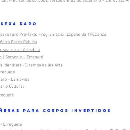
ilar. Precisamos corpos diversos enriba do escenario"- Entrevista 
 SEXA RARO
 sexa raro Pre-Texto Programación Expandida TRCDanza
ñeiro Praza Pública
 sea raro - Artezblai
ro | Somnole – Erregeté
 identitats -El temps de les Arts
rregueté
raro - Lamovida
ario Cultural
regueté
ÑERAS PARA CORPOS INVERTIDOS
 - Erregueté