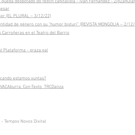
queda desbotado do festín capitalista - Iván Fernández - ZigZagDiar
Sesar
mor (EL PLURAL – 3/12/22)
ntidad de género con su “humor bisturí” (REVISTA MONGOLIA – 2/12/
Carroñeras en el Teatro del Barrio
l Plataforma - praza.gal
cando estamos xuntas?
 VACAburra. Con-Texto_TRCDanza
- Tempos Novos Dixital