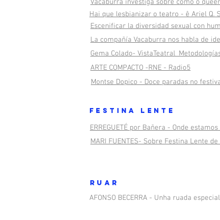
Vacaburra investiga sobre como o queer 
Hai que lesbianizar o teatro - ê Ariel Q. 
Escenificar la diversidad sexual con hu
La compañía Vacaburra nos habla de ide
Gema Colado- VistaTeatral_Metodologías 
ARTE COMPACTO -RNE - Radio5
Montse Dopico - Doce paradas no festiva
FEstina lente
ERREGUETÉ por Bañera - Onde estamos 
MARI FUENTES- Sobre Festina Lente de
RUAR
AFONSO BECERRA - Unha ruada especial 