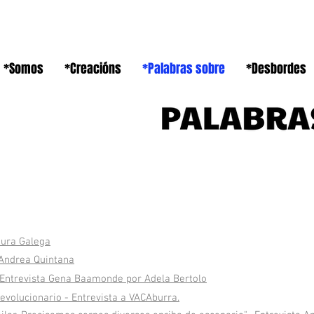
*Somos
*Creacións
*Palabras sobre
*Desbordes
tura Galega
 Andrea Quintana
- Entrevista Gena Baamonde por Adela Bertolo
evolucionario - Entrevista a VACAburra.