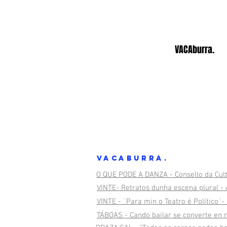
VACAburra.
VACAburra.
O QUE PODE A DANZA - Consello da Cul
VINTE- Retratos dunha escena plural -
VINTE - ¨Para min o Teatro é Político¨
TÁBOAS - Cando bailar se converte en r