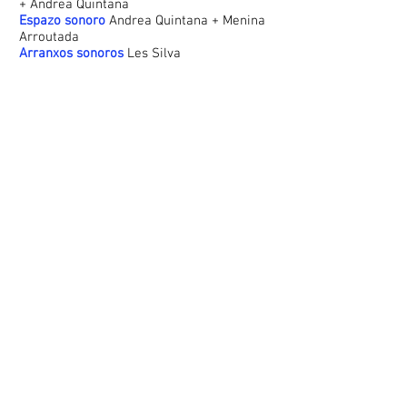
+ Andrea Quintana
Espazo sonoro
Andrea Quintana + Menina
Arroutada
Arranxos sonoros
Les Silva
Iluminación
Violeta Martinez Rivera
Técnico en Xira
Jorge Ramos
Video e Fotografía
Iria Casal
Imaxe gráfica
Paulina Funes
Vestiario
Gena Baamonde
Produción Executiva
Atenea Fernández
Coprodución co Centro Coreográfico
Galego
, en residencia na Sala Ártika de
Vigo e o acompañamento de Galicia Danza
Contemporánea.